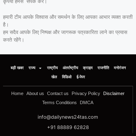
कृपया हमसे संपर्क करें।
हमारी टीम आपके विश्वास और समर्थन के लिए आपका आभार व्यक्त करती
है।
हम सदैव आपके लिए निष्पक्ष और जागरूक पत्रकारिता लाने का प्रयास
करते रहेंगे।
बड़ी खबर
राज्य
राष्ट्रीय
अंतर्राष्ट्रीय
क्राइम
राजनीति
मनोरंजन
खेल
विडिओ
ई-पेपर
Home
About us
Contact us
Privacy Policy
Disclaimer
Terms Conditions
DMCA
info@dailynews24tas.com
+91 88889 62828