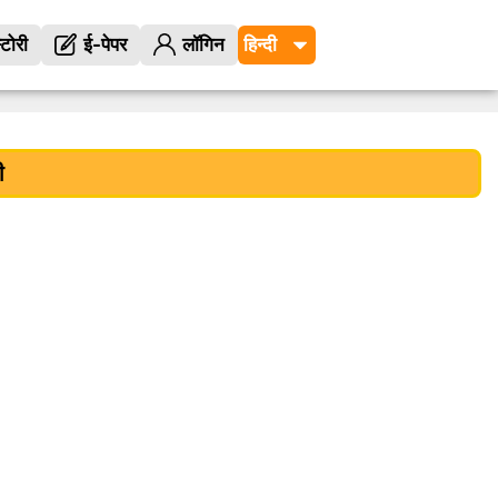
्टोरी
ई-पेपर
लॉगिन
ी