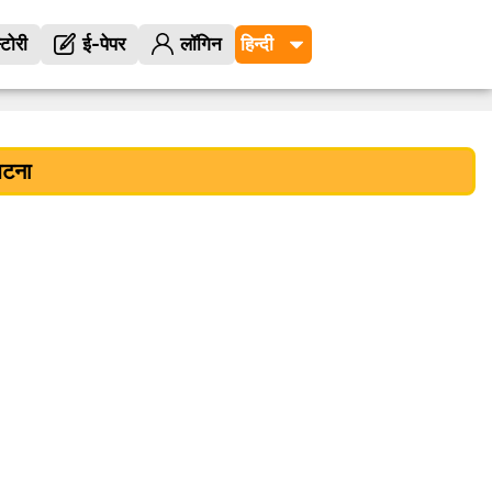
्टोरी
ई-पेपर
लॉगिन
घटना