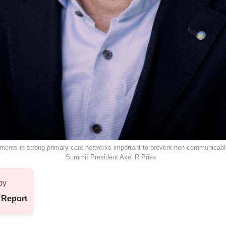
tments in strong primary care networks important to prevent non-communicabl
Summit President Axel R Pries
by
 Report