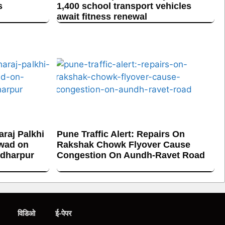
s
1,400 school transport vehicles
await fitness renewal
raj Palkhi
Pune Traffic Alert: Repairs On
hwad on
Rakshak Chowk Flyover Cause
ndharpur
Congestion On Aundh-Ravet Road
विडिओ
ई-पेपर