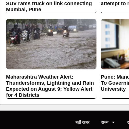
SUV rams truck on link connecting
attempt to 
Mumbai, Pune
Maharashtra Weather Alert:
Pune: Mand
Thunderstorms, Lightning and Rain
To Governi
Expected on August 9; Yellow Alert
University
for 4 Districts
बड़ी खबर
राज्य
र