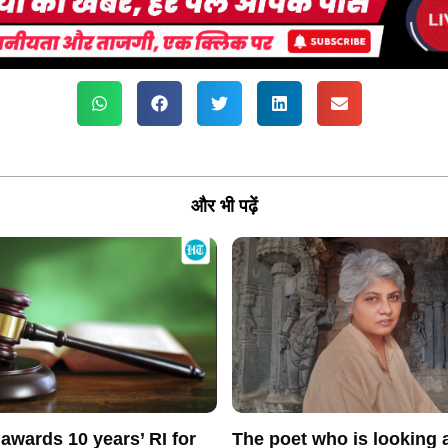
और भी पढ़ें
awards 10 years’ RI for
The poet who is looking a