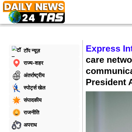
Express In
टॉप न्यूज़
care netwo
राज्य-शहर
communica
अंतर्राष्ट्रीय
President 
स्पोर्ट्स खेल
संपादकीय
राजनीति
अपराध