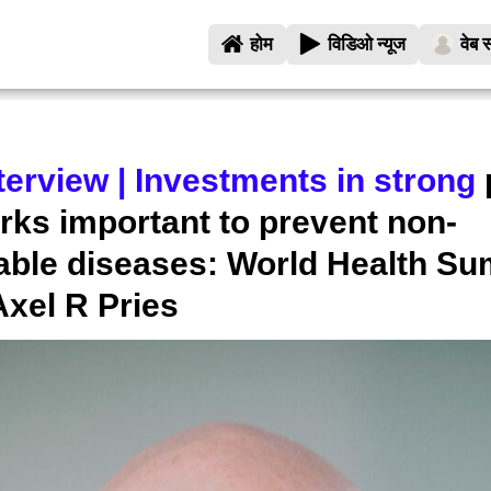
होम
विडिओ न्यूज
वेब स
terview | Investments in strong
rks important to prevent non-
ble diseases: World Health Su
Axel R Pries