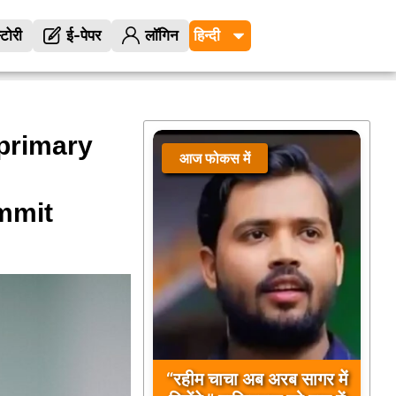
्टोरी
ई-पेपर
लॉगिन
primary
आज फोकस में
mmit
“रहीम चाचा अब अरब सागर में