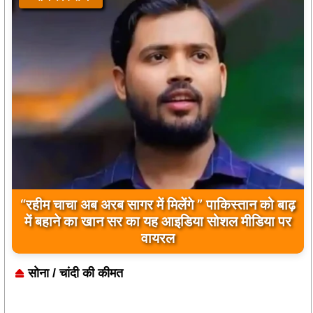
“रहीम चाचा अब अरब सागर में मिलेंगे ” पाकिस्तान को बाढ़
बिलावल भुट्टो द्वारा सिंधु नदी और भारत को लेकर दिए गए
में बहाने का खान सर का यह आइडिया सोशल मीडिया पर
बयान पर भारत के केंद्रीय मंत्रियों की कड़ी प्रतिक्रिया
वायरल
सोना / चांदी की कीमत