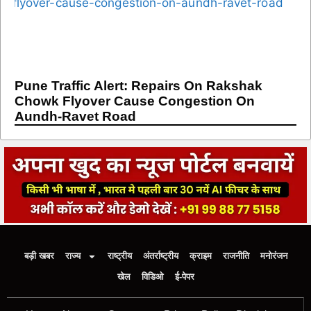
Pune Traffic Alert: Repairs On Rakshak
Chowk Flyover Cause Congestion On
Aundh-Ravet Road
बड़ी खबर
राज्य
राष्ट्रीय
अंतर्राष्ट्रीय
क्राइम
राजनीति
मनोरंजन
खेल
विडिओ
ई-पेपर