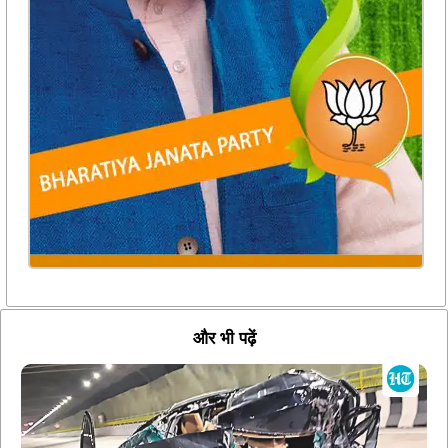
और भी पढ़ें