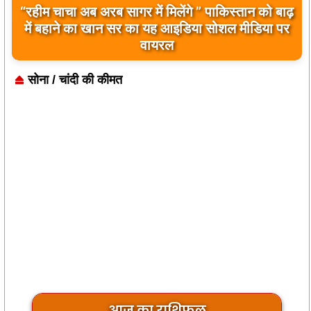
“रहीम चाचा अब अरब सागर में मिलेंगे ” पाकिस्तान को बाढ़
बिलावल भुट्टो द्वारा सिंधु नदी और भारत को लेकर दिए गए
में बहाने का खान सर का यह आइडिया सोशल मीडिया पर
बयान पर भारत के केंद्रीय मंत्रियों की कड़ी प्रतिक्रिया
वायरल
सोना / चांदी की कीमत
आज का राशिफल