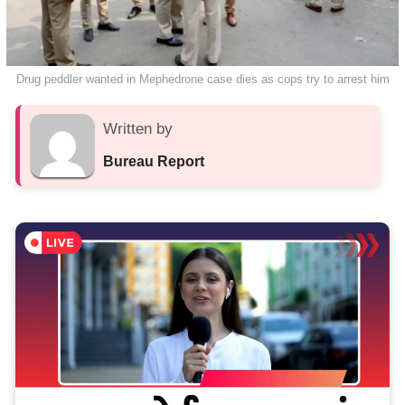
Drug peddler wanted in Mephedrone case dies as cops try to arrest him
Written by
Bureau Report