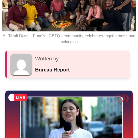
At ‘Nirali Diwali’, Pune’s LGBTQ+ community celebrates togetherness and
belonging
Written by
Bureau Report