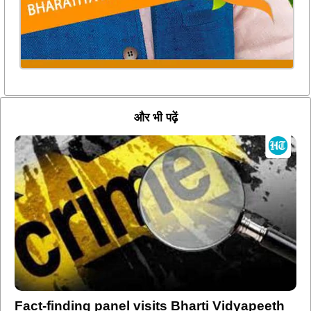
और भी पढ़ें
Fact-finding panel visits Bharti Vidyapeeth