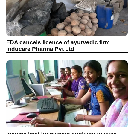
FDA cancels licence of ayurvedic firm
Inducare Pharma Pvt Ltd
Income limit for women applying to civic