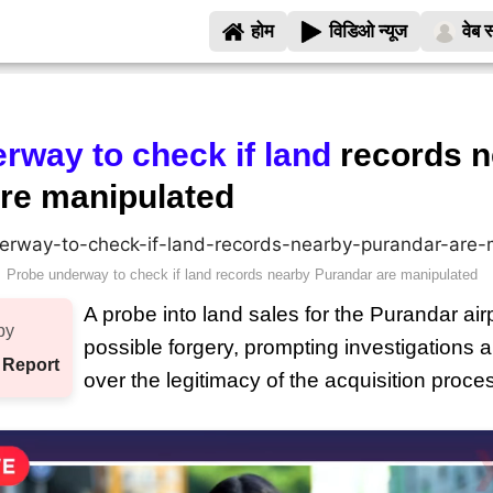
होम
विडिओ न्यूज
वेब स
rway to check if land
records n
re manipulated
Probe underway to check if land records nearby Purandar are manipulated
A probe into land sales for the Purandar air
by
possible forgery, prompting investigations
 Report
over the legitimacy of the acquisition proce