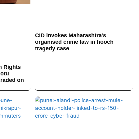
CID invokes Maharashtra’s
organised crime law in hooch
tragedy case
n Rights
otu
araded on