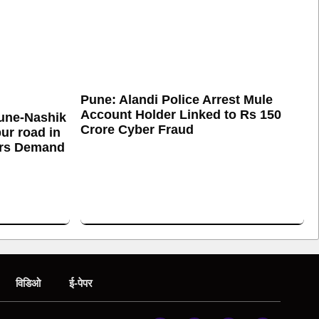
Pune: Alandi Police Arrest Mule
Account Holder Linked to Rs 150
une-Nashik
Crore Cyber Fraud
ur road in
ers Demand
विडिओ
ई-पेपर