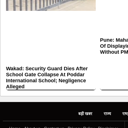
Pune: Maha
Of Display
Without PM
Wakad: Security Guard Dies After
School Gate Collapse At Poddar
International School; Negligence
Alleged
बड़ी खबर
राज्य
राष्