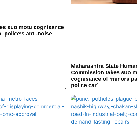
es suo motu cognisance
l police’s anti-noise
Maharashtra State Huma
Commission takes suo m
cognisance of ‘minors p
police car’