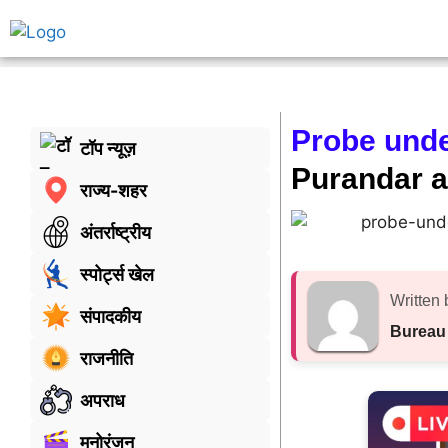
Probe unde
टॉप न्यूज़
Purandar a
राज्य-शहर
अंतर्राष्ट्रीय
स्पोर्ट्स खेल
Written 
संपादकीय
Bureau
राजनीति
अपराध
मनोरंजन