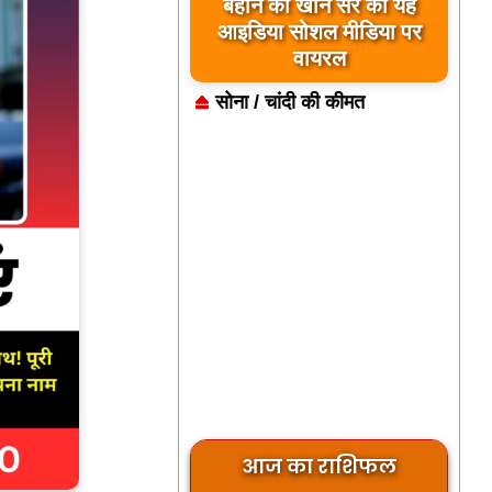
बहाने का खान सर का यह
आइडिया सोशल मीडिया पर
वायरल
सोना / चांदी की कीमत
आज का राशिफल