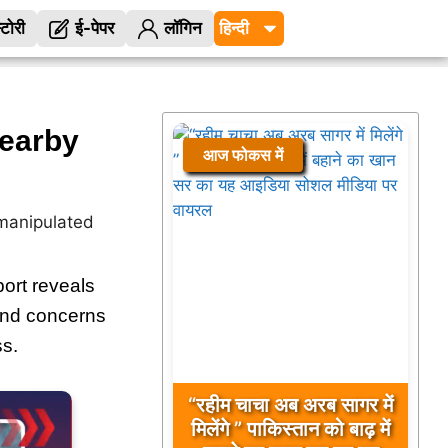
्टोरी
ई-पेपर
लॉगिन
earby
आज फोकस में
port reveals
 and concerns
ss.
“रहीम चाचा अब अरब सागर में
मिलेंगे ” पाकिस्तान को बाढ़ में