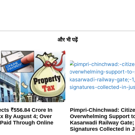
और भी पढ़ें
cts ₹556.84 Crore In
Pimpri-Chinchwad: Citiz
ax By August 4; Over
Overwhelming Support t
 Paid Through Online
Kasarwadi Railway Gate;
Signatures Collected in 