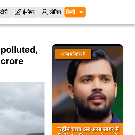
्टोरी
ई-पेपर
लॉगिन
polluted,
आज फोकस में
-crore
“रहीम चाचा अब अरब सागर में