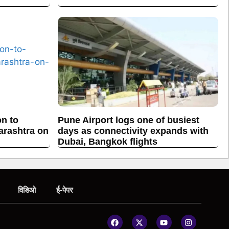
on to
Pune Airport logs one of busiest
arashtra on
days as connectivity expands with
Dubai, Bangkok flights
विडिओ
ई-पेपर