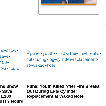
ens Show
Pune: Youth Killed After Fire Breaks
o Save
Out During LPG Cylinder
 1,100
Replacement at Wakad Hotel
Just 3 Hours