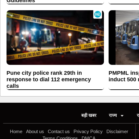
Guidelines
Pune city police rank 29th in
PMPML insp
response to dial 112 emergency
induct 500
calls
बड़ी खबर
राज्य
र
Home
About us
Contact us
Privacy Policy
Disclaimer
Terms Conditions
DMCA