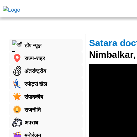
Satara doct
टॉप न्यूज़
Nimbalkar,
राज्य-शहर
अंतर्राष्ट्रीय
स्पोर्ट्स खेल
संपादकीय
राजनीति
अपराध
मनोरंजन