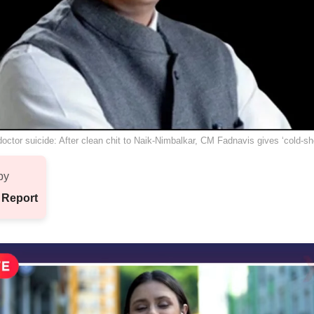
doctor suicide: After clean chit to Naik-Nimbalkar, CM Fadnavis gives ‘cold-sh
by
 Report