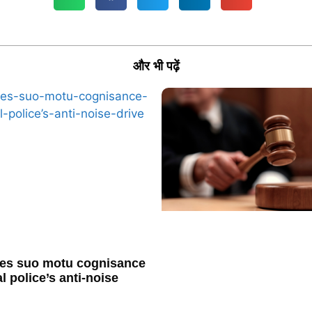
और भी पढ़ें
es suo motu cognisance
l police’s anti-noise