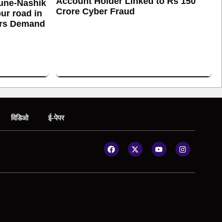
Account Holder Linked to Rs 150
une-Nashik
Crore Cyber Fraud
ur road in
ers Demand
विडिओ
ई-पेपर