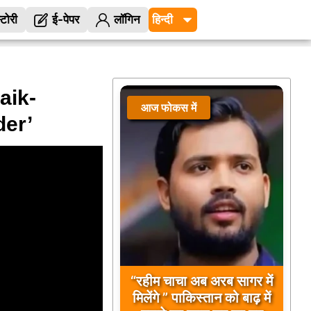
्टोरी
ई-पेपर
लॉगिन
aik-
आज फोकस में
der’
“रहीम चाचा अब अरब सागर में
मिलेंगे ” पाकिस्तान को बाढ़ में