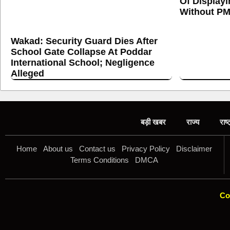
Of Display
Without PM
Wakad: Security Guard Dies After
School Gate Collapse At Poddar
International School; Negligence
Alleged
बड़ी खबर
राज्य
राष्
Home
About us
Contact us
Privacy Policy
Disclaimer
Terms Conditions
DMCA
Co