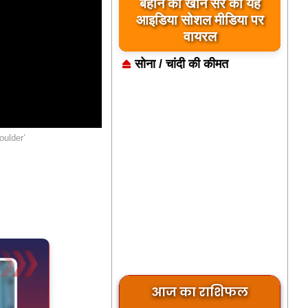
बहाने का खान सर का यह
आइडिया सोशल मीडिया पर
वायरल
सोना / चांदी की कीमत
oulder’
आज का राशिफल