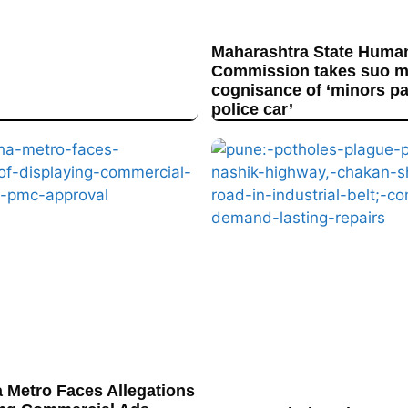
Maharashtra State Huma
Commission takes suo m
cognisance of ‘minors p
police car’
 Metro Faces Allegations