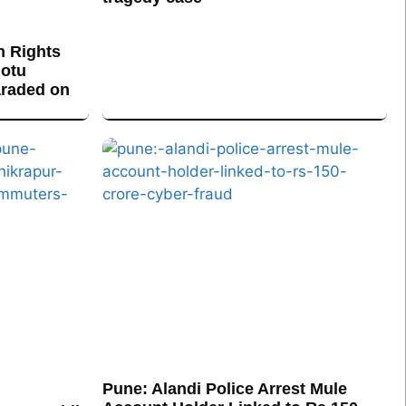
n Rights
otu
araded on
Pune: Alandi Police Arrest Mule