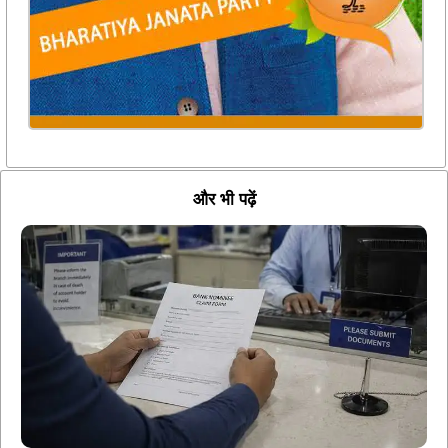
और भी पढ़ें