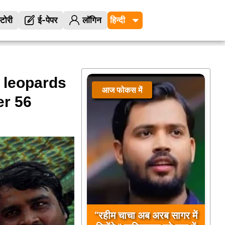
्टोरी
ई-पेपर
लॉगिन
leopards
आज फोकस में
er 56
“रहीम चाचा अब अरब सागर में