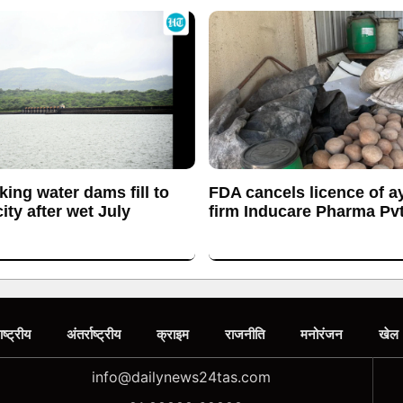
king water dams fill to
FDA cancels licence of a
ty after wet July
firm Inducare Pharma Pvt
ाष्ट्रीय
अंतर्राष्ट्रीय
क्राइम
राजनीति
मनोरंजन
खेल
info@dailynews24tas.com