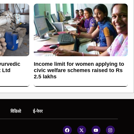
yurvedic
Income limit for women applying to
 Ltd
civic welfare schemes raised to Rs
2.5 lakhs
विडिओ
ई-पेपर