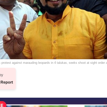
protest against marauding leopards in 4 talukas, seeks shoot at sight order a
by
 Report