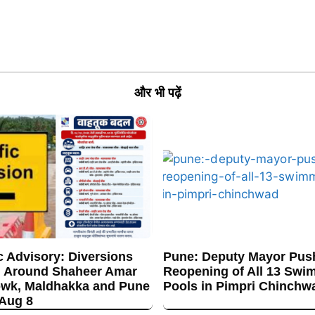
और भी पढ़ें
c Advisory: Diversions
Pune: Deputy Mayor Push
 Around Shaheer Amar
Reopening of All 13 Swi
wk, Maldhakka and Pune
Pools in Pimpri Chinchw
 Aug 8