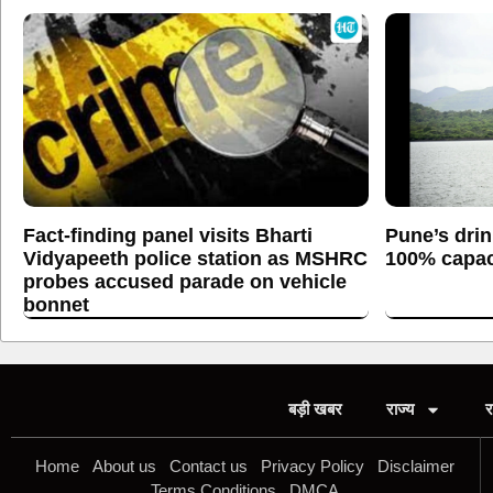
Fact-finding panel visits Bharti
Pune’s drin
Vidyapeeth police station as MSHRC
100% capaci
probes accused parade on vehicle
bonnet
बड़ी खबर
राज्य
र
Home
About us
Contact us
Privacy Policy
Disclaimer
Terms Conditions
DMCA