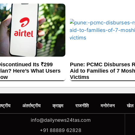
Discontinued Its ₹299
Pune: PCMC Disburses R
lan? Here’s What Users
Aid to Families of 7 Mos
now
Victims
ाष्ट्रीय
अंतर्राष्ट्रीय
क्राइम
राजनीति
मनोरंजन
खेल
info@dailynews24tas.com
+91 88889 62828