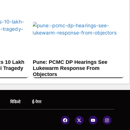
s 10 Lakh
Pune: PCMC DP Hearings See
hi Tragedy
Lukewarm Response From
Objectors
विडिओ
ई-पेपर