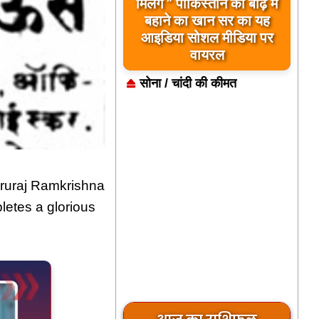
बिलावल भुट्टो द्वारा सिंधु नदी
और भारत को लेकर दिए गए
बयान पर भारत के केंद्रीय
मंत्रियों की कड़ी प्रतिक्रिया
सोना / चांदी की कीमत
ruraj Ramkrishna
etes a glorious