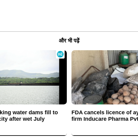
और भी पढ़ें
king water dams fill to
FDA cancels licence of a
ty after wet July
firm Inducare Pharma Pvt