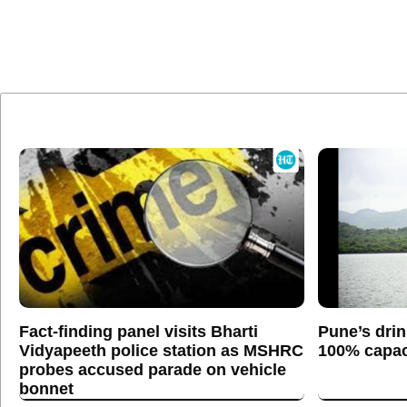
Fact-finding panel visits Bharti
Pune’s drin
Vidyapeeth police station as MSHRC
100% capaci
probes accused parade on vehicle
bonnet