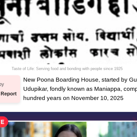
Taste of Life: Serving food and bonding with people since 1925
New Poona Boarding House, started by Gu
by
Udupikar, fondly known as Maniappa, compl
 Report
hundred years on November 10, 2025