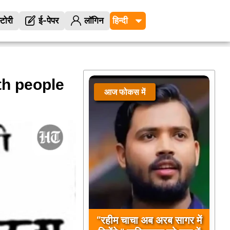
्टोरी
ई-पेपर
लॉगिन
th people
आज फोकस में