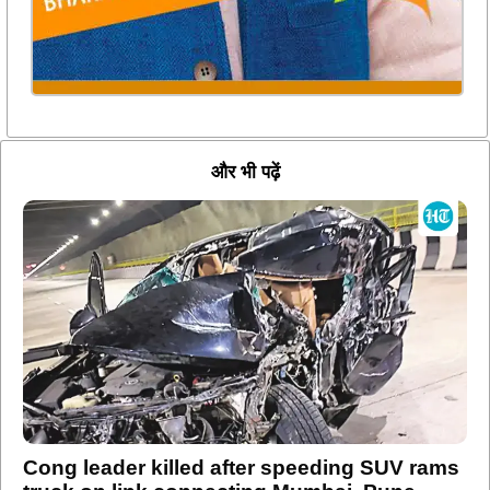
और भी पढ़ें
Cong leader killed after speeding SUV rams