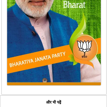
और भी पढ़ें