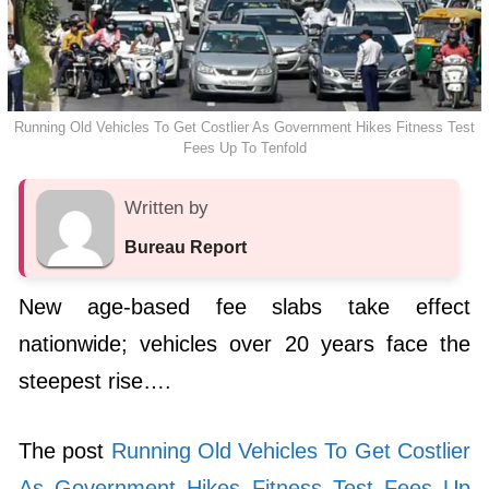
Running Old Vehicles To Get Costlier As Government Hikes Fitness Test
Fees Up To Tenfold
Written by
Bureau Report
New age-based fee slabs take effect
nationwide; vehicles over 20 years face the
steepest rise….
The post
Running Old Vehicles To Get Costlier
As Government Hikes Fitness Test Fees Up