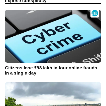
expose conspiracy
Citizens lose ₹98 lakh in four online frauds
in a single day