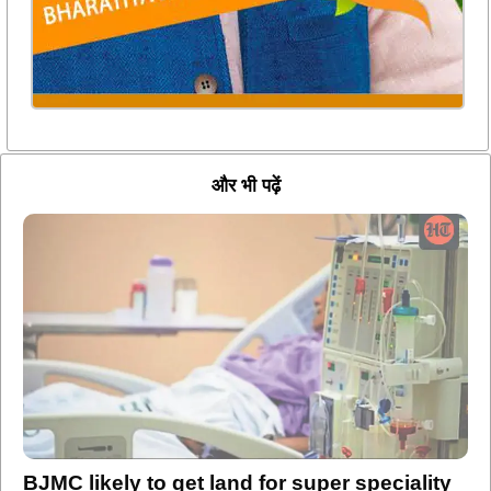
और भी पढ़ें
BJMC likely to get land for super speciality