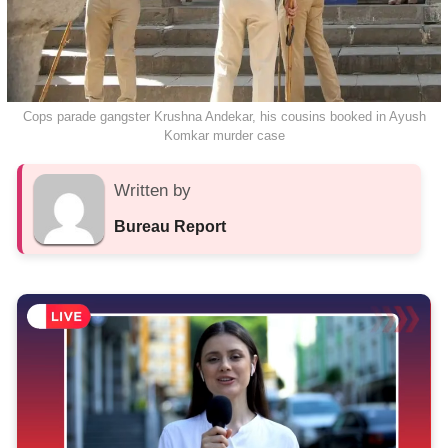
Cops parade gangster Krushna Andekar, his cousins booked in Ayush
Komkar murder case
Written by
Bureau Report