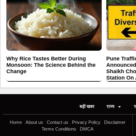
Why Rice Tastes Better During
Pune Traffi
Monsoon: The Science Behind the
Announced
Change
Shaikh Cho
Station On
बड़ी खबर
राज्य
र
Home
About us
Contact us
Privacy Policy
Disclaimer
Terms Conditions
DMCA