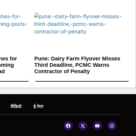
es for
Pune: Dairy Farm Flyover Misses
mming
Third Deadline, PCMC Warns
ad
Contractor of Penalty
विडिओ
ई-पेपर