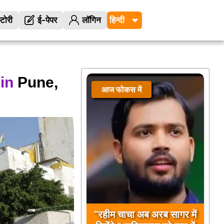
्टोरी
ई-पेपर
लॉगिन
in
Pune,
आज फोकस में