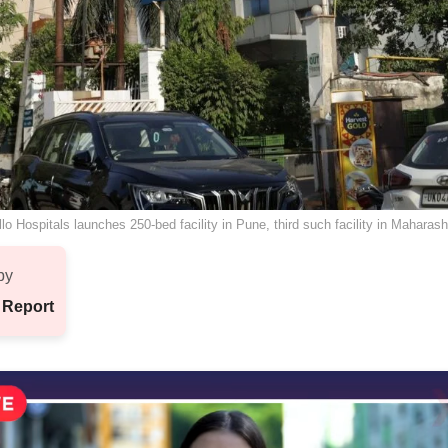
lo Hospitals launches 250-bed facility in Pune, third such facility in Maharash
by
 Report