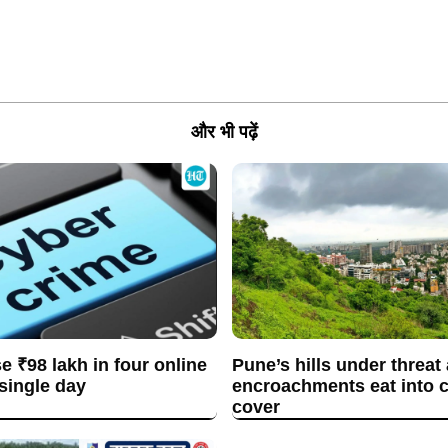
और भी पढ़ें
se ₹98 lakh in four online
Pune’s hills under threat
 single day
encroachments eat into c
cover