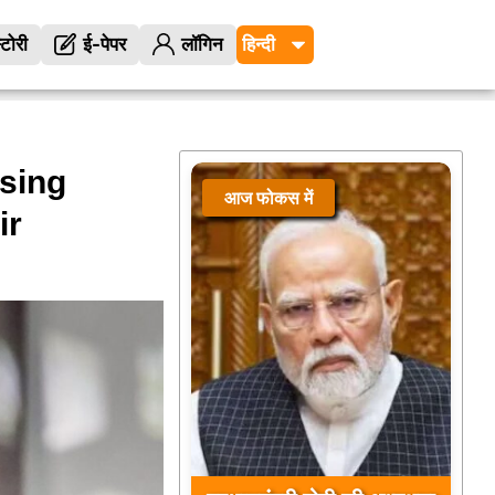
्टोरी
ई-पेपर
लॉगिन
sing
आज फोकस में
ir