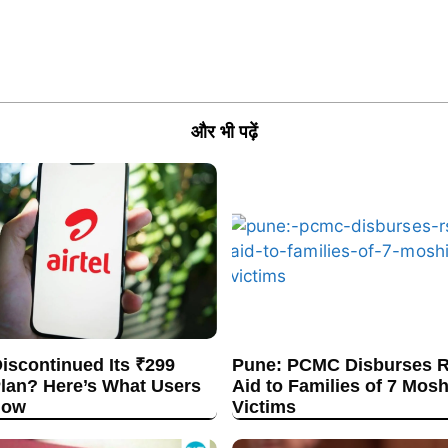
और भी पढ़ें
Discontinued Its ₹299
Pune: PCMC Disburses R
lan? Here’s What Users
Aid to Families of 7 Mos
now
Victims