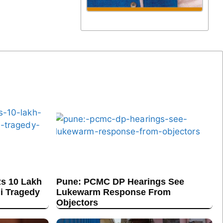
s 10 Lakh
Pune: PCMC DP Hearings See
hi Tragedy
Lukewarm Response From
Objectors