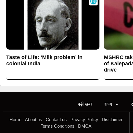
Taste of Life: ‘Milk problem’ in
MSHRC tak
colonial India
of Kalepada
drive
बड़ी खबर
राज्य
र
Home
About us
Contact us
Privacy Policy
Disclaimer
Terms Conditions
DMCA