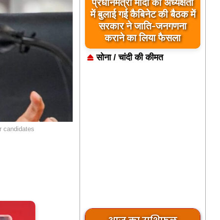
प्रधानमंत्री मोदी की अध्यक्षता
में बुलाई गई कैबिनेट की बैठक में
सरकार ने जाति-जनगणना
कराने का लिया फैसला
सोना / चांदी की कीमत
r candidates