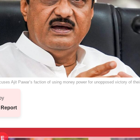
ses Ajit Pawar’s faction of using money power for unopposed victory of thei
by
 Report