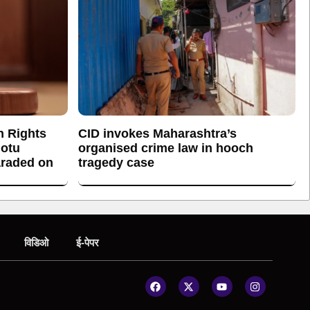
n Rights
CID invokes Maharashtra’s
otu
organised crime law in hooch
araded on
tragedy case
विडिओ
ई-पेपर