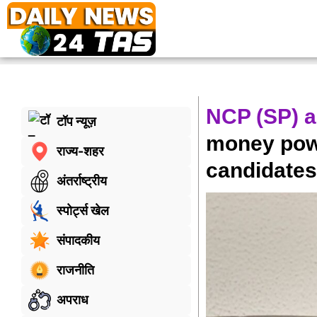
NCP (SP) a
टॉप न्यूज़
money powe
राज्य-शहर
candidates
अंतर्राष्ट्रीय
स्पोर्ट्स खेल
संपादकीय
राजनीति
अपराध