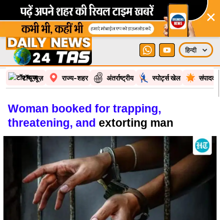
×
टॉप न्यूज़
राज्य-शहर
अंतर्राष्ट्रीय
स्पोर्ट्स खेल
संपादकी
Woman booked for trapping,
threatening, and
extorting man