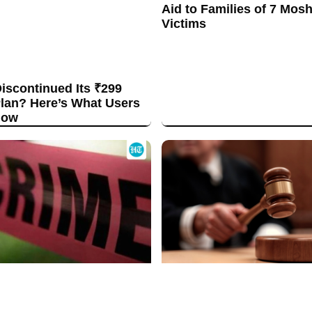
Aid to Families of 7 Mos
Victims
Discontinued Its ₹299
lan? Here’s What Users
now