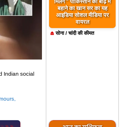
मिलेंगे ” पाकिस्तान को बाढ़ में
बहाने का खान सर का यह
आइडिया सोशल मीडिया पर
वायरल
सोना / चांदी की कीमत
 Indian social
umours,