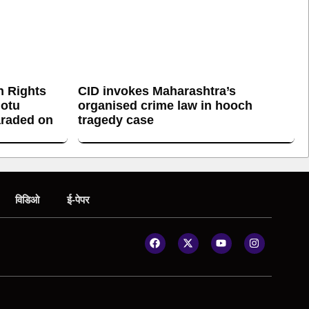
n Rights
CID invokes Maharashtra’s
otu
organised crime law in hooch
araded on
tragedy case
विडिओ
ई-पेपर