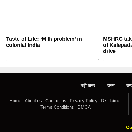
Taste of Life: ‘Milk problem’ in
MSHRC tak
colonial India
of Kalepada
drive
बड़ी खबर
राज्य
राष्
Home
About us
Contact us
Privacy Policy
Disclaimer
Terms Conditions
DMCA
Co