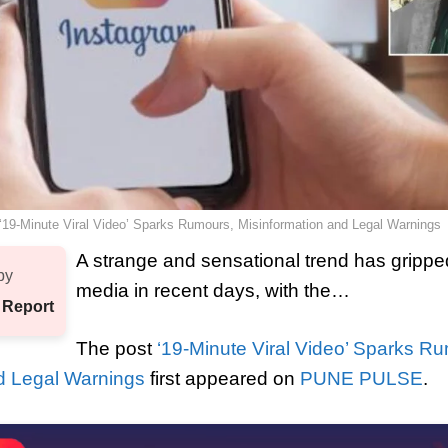
‘19-Minute Viral Video’ Sparks Rumours, Misinformation and Legal Warnings
A strange and sensational trend has gripped
by
media in recent days, with the…
 Report
The post
‘19-Minute Viral Video’ Sparks R
d Legal Warnings
first appeared on
PUNE PULSE
.