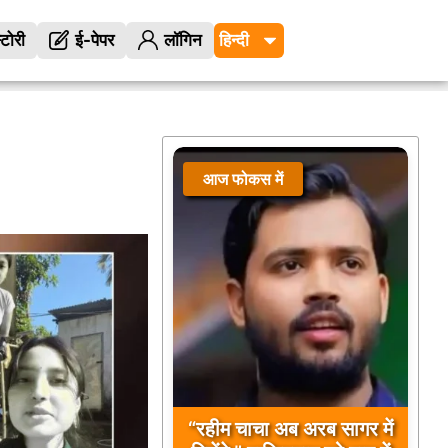
्टोरी
ई-पेपर
लॉगिन
आज फोकस में
“रहीम चाचा अब अरब सागर में