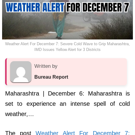
Weather Alert For December 7: Severe Cold Wave to Grip Maharashtra,
IMD Issues Yellow Alert for 3 Districts
Written by
Bureau Report
Maharashtra | December 6: Maharashtra is
set to experience an intense spell of cold
weather,…
The post
Weather Alert For December 7: