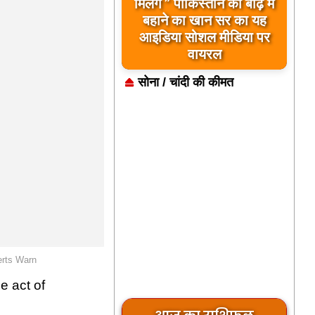
मिलेंगे ” पाकिस्तान को बाढ़ में
बहाने का खान सर का यह
आइडिया सोशल मीडिया पर
वायरल
सोना / चांदी की कीमत
erts Warn
e act of