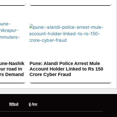
une-Nashik
Pune: Alandi Police Arrest Mule
ur road in
Account Holder Linked to Rs 150
ers Demand
Crore Cyber Fraud
विडिओ
ई-पेपर