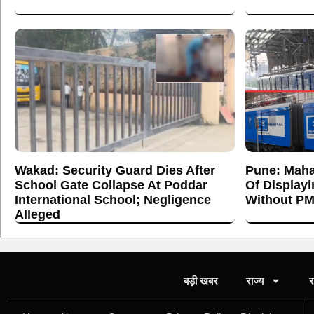
Wakad: Security Guard Dies After
Pune: Maha
School Gate Collapse At Poddar
Of Display
International School; Negligence
Without PM
Alleged
बड़ी खबर
राज्य
र