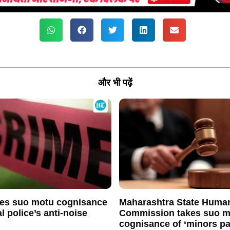
और भी पढ़ें
es suo motu cognisance
Maharashtra State Huma
l police’s anti-noise
Commission takes suo m
cognisance of ‘minors p