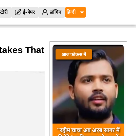
्टोरी
ई-पेपर
लॉगिन
takes That
आज फोकस में
“रहीम चाचा अब अरब सागर में