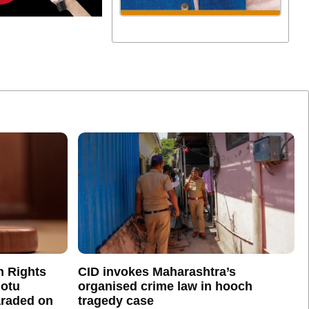
n Rights
CID invokes Maharashtra’s
otu
organised crime law in hooch
araded on
tragedy case