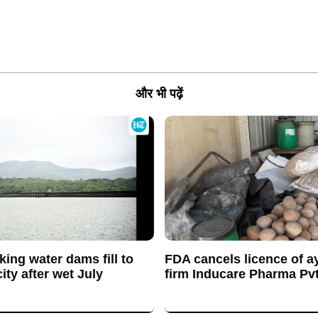
और भी पढ़ें
king water dams fill to
FDA cancels licence of a
ty after wet July
firm Inducare Pharma Pvt