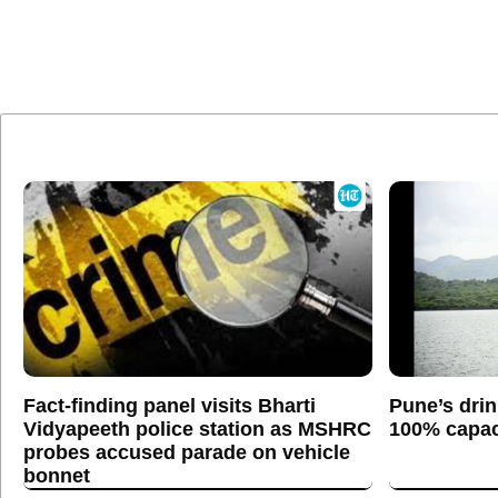
Fact-finding panel visits Bharti
Pune’s drin
Vidyapeeth police station as MSHRC
100% capaci
probes accused parade on vehicle
bonnet