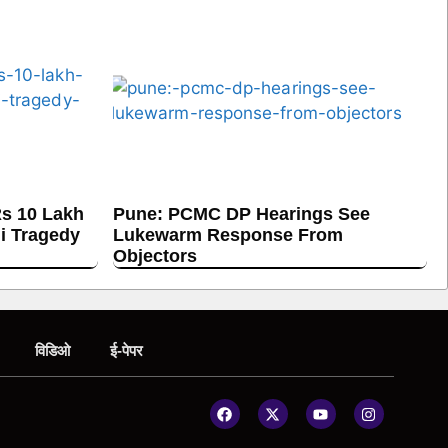
s 10 Lakh
Pune: PCMC DP Hearings See
hi Tragedy
Lukewarm Response From
Objectors
विडिओ
ई-पेपर