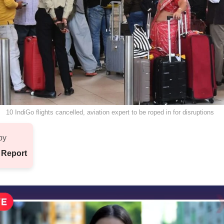
10 IndiGo flights cancelled, aviation expert to be roped in for disruptions
by
 Report