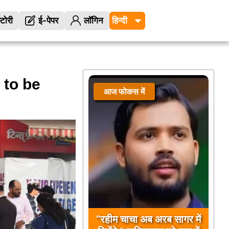
्टोरी
ई-पेपर
लॉगिन
to be
आज फोकस में