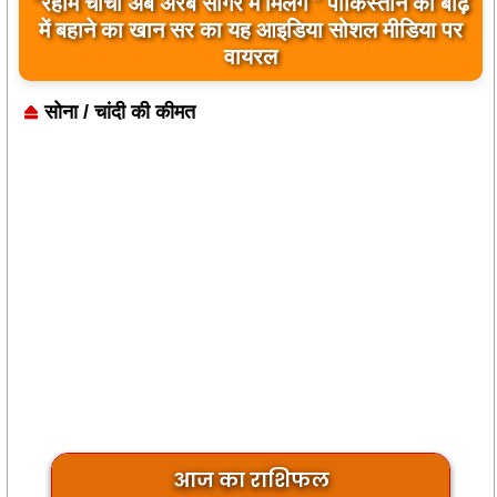
“रहीम चाचा अब अरब सागर में मिलेंगे ” पाकिस्तान को बाढ़
बिलावल भुट्टो द्वारा सिंधु नदी और भारत को लेकर दिए गए
में बहाने का खान सर का यह आइडिया सोशल मीडिया पर
बयान पर भारत के केंद्रीय मंत्रियों की कड़ी प्रतिक्रिया
वायरल
सोना / चांदी की कीमत
आज का राशिफल