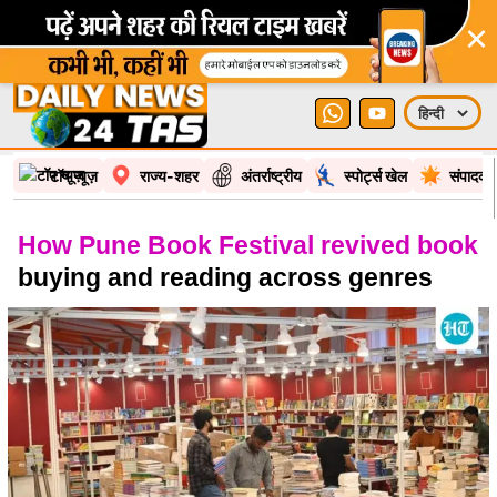
×
टॉप न्यूज़
राज्य-शहर
अंतर्राष्ट्रीय
स्पोर्ट्स खेल
संपादकी
How Pune Book Festival revived book
buying and reading across genres