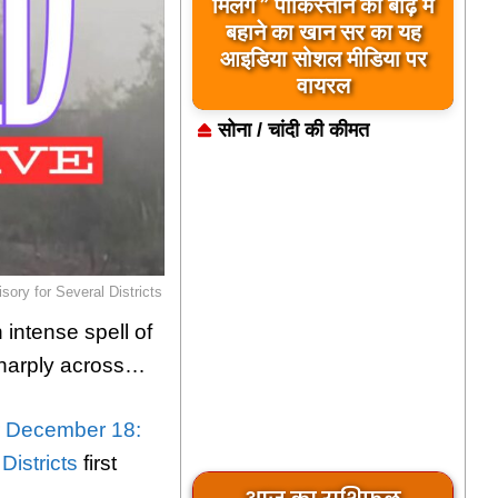
मिलेंगे ” पाकिस्तान को बाढ़ में
बहाने का खान सर का यह
आइडिया सोशल मीडिया पर
वायरल
सोना / चांदी की कीमत
ory for Several Districts
intense spell of
sharply across…
r December 18:
Districts
first