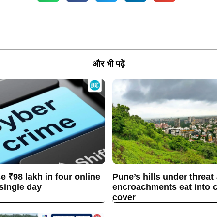
और भी पढ़ें
se ₹98 lakh in four online
Pune’s hills under threat
 single day
encroachments eat into c
cover