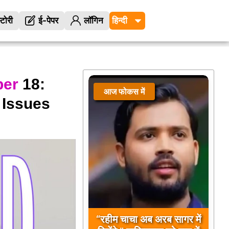
्टोरी
ई-पेपर
लॉगिन
ber
18:
आज फोकस में
 Issues
“रहीम चाचा अब अरब सागर में