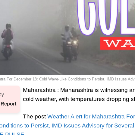
tra For December 18: Cold Wave-Like Conditions to Persist, IMD Issues Advis
Maharashtra : Maharashtra is witnessing an 
by
cold weather, with temperatures dropping 
 Report
The post
Weather Alert for Maharashtra Fo
ditions to Persist, IMD Issues Advisory for Several 
E PULSE
.