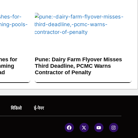
es for
Pune: Dairy Farm Flyover Misses
mming
Third Deadline, PCMC Warns
ad
Contractor of Penalty
विडिओ
ई-पेपर