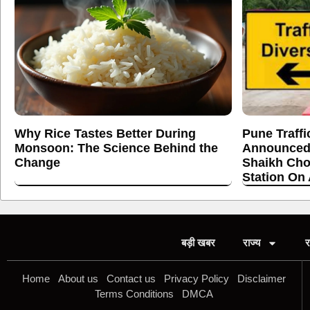
Why Rice Tastes Better During
Pune Traffi
Monsoon: The Science Behind the
Announced
Change
Shaikh Cho
Station On
बड़ी खबर
राज्य
र
Home
About us
Contact us
Privacy Policy
Disclaimer
Terms Conditions
DMCA