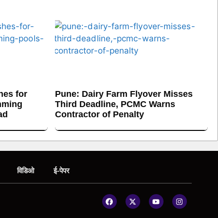
es for
Pune: Dairy Farm Flyover Misses
mming
Third Deadline, PCMC Warns
ad
Contractor of Penalty
विडिओ
ई-पेपर