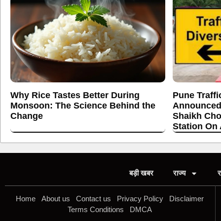
Why Rice Tastes Better During
Pune Traffi
Monsoon: The Science Behind the
Announced
Change
Shaikh Cho
Station On
बड़ी खबर
राज्य
र
Home
About us
Contact us
Privacy Policy
Disclaimer
Terms Conditions
DMCA