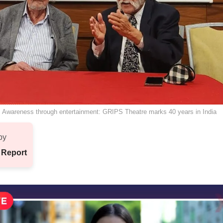
Awareness through entertainment: GRIPS Theatre marks 40 years in India
by
 Report