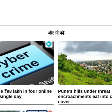
और भी पढ़ें
se ₹98 lakh in four online
Pune’s hills under threat
 single day
encroachments eat into c
cover