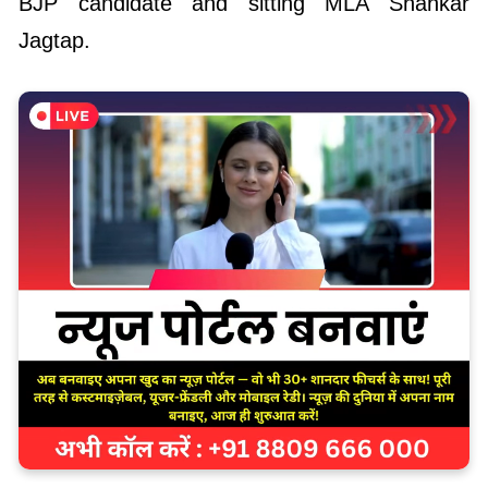
BJP candidate and sitting MLA Shankar
Jagtap.