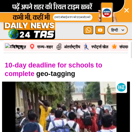
×
टॉप न्यूज़
राज्य-शहर
अंतर्राष्ट्रीय
स्पोर्ट्स खेल
संपादकी
10-day deadline for schools to
complete
geo-tagging