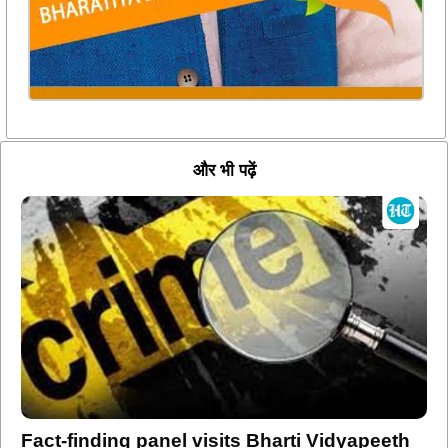
और भी पढ़ें
Fact-finding panel visits Bharti Vidyapeeth