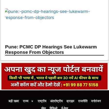
Pune: PCMC DP Hearings See Lukewarm
Response From Objectors
बड़ी खबर
राज्य
राष्ट्रीय
अंतर्राष्ट्रीय
क्राइम
राजनीति
मनोरंजन
खेल
विडिओ
ई-पेपर