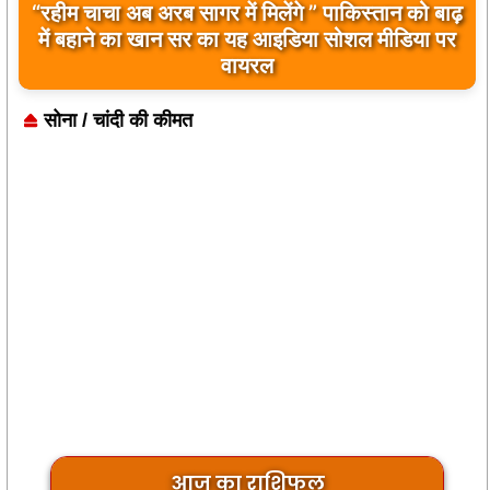
“रहीम चाचा अब अरब सागर में मिलेंगे ” पाकिस्तान को बाढ़
बिलावल भुट्टो द्वारा सिंधु नदी और भारत को लेकर दिए गए
में बहाने का खान सर का यह आइडिया सोशल मीडिया पर
बयान पर भारत के केंद्रीय मंत्रियों की कड़ी प्रतिक्रिया
वायरल
सोना / चांदी की कीमत
आज का राशिफल