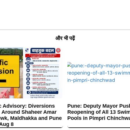
और भी पढ़ें
c Advisory: Diversions
Pune: Deputy Mayor Push
 Around Shaheer Amar
Reopening of All 13 Swi
wk, Maldhakka and Pune
Pools in Pimpri Chinchw
 Aug 8