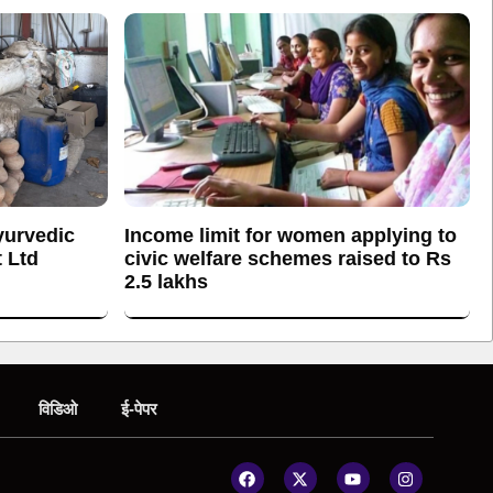
yurvedic
Income limit for women applying to
 Ltd
civic welfare schemes raised to Rs
2.5 lakhs
विडिओ
ई-पेपर