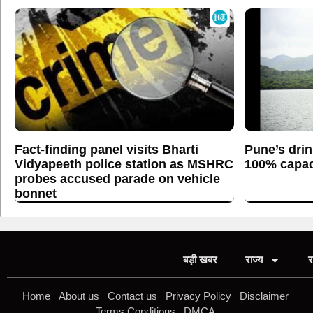
Fact-finding panel visits Bharti
Pune’s drin
Vidyapeeth police station as MSHRC
100% capaci
probes accused parade on vehicle
bonnet
बड़ी खबर
राज्य
र
Home
About us
Contact us
Privacy Policy
Disclaimer
Terms Conditions
DMCA