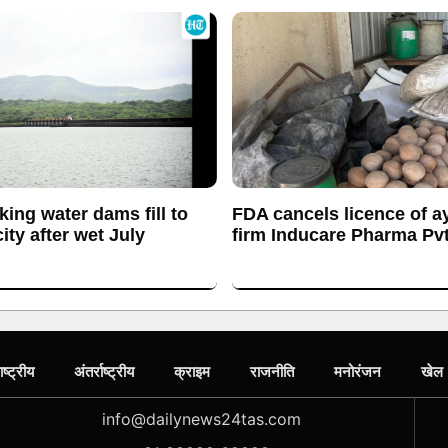
king water dams fill to
FDA cancels licence of a
ty after wet July
firm Inducare Pharma Pvt
ाष्ट्रीय
अंतर्राष्ट्रीय
क्राइम
राजनीति
मनोरंजन
खेल
info@dailynews24tas.com