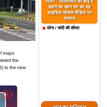
बिलावल भुट्टो द्वारा सिंधु नदी
मिलेंगे ” पाकिस्तान को बाढ़ में
और भारत को लेकर दिए गए
बहाने का खान सर का यह
आइडिया सोशल मीडिया पर
बयान पर भारत के केंद्रीय
मंत्रियों की कड़ी प्रतिक्रिया
वायरल
सोना / चांदी की कीमत
f major
leted the
TB) to the new