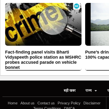
Fact-finding panel visits Bharti
Pune’s drin
Vidyapeeth police station as MSHRC
100% capaci
probes accused parade on vehicle
bonnet
बड़ी खबर
राज्य
र
Home
About us
Contact us
Privacy Policy
Disclaimer
Terms Conditions
DMCA