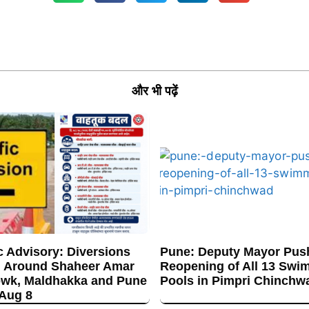
और भी पढ़ें
c Advisory: Diversions
Pune: Deputy Mayor Push
 Around Shaheer Amar
Reopening of All 13 Swi
wk, Maldhakka and Pune
Pools in Pimpri Chinchw
 Aug 8