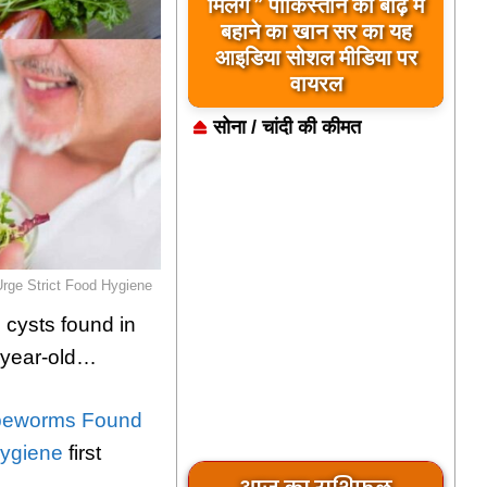
मिलेंगे ” पाकिस्तान को बाढ़ में
बहाने का खान सर का यह
आइडिया सोशल मीडिया पर
वायरल
सोना / चांदी की कीमत
Urge Strict Food Hygiene
 cysts found in
9-year-old…
Tapeworms Found
Hygiene
first