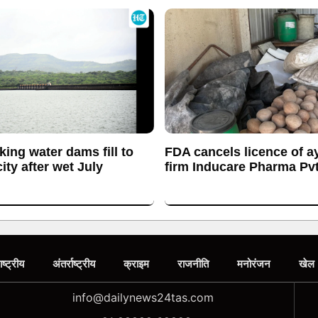
king water dams fill to
FDA cancels licence of a
ty after wet July
firm Inducare Pharma Pvt
ाष्ट्रीय
अंतर्राष्ट्रीय
क्राइम
राजनीति
मनोरंजन
खेल
info@dailynews24tas.com