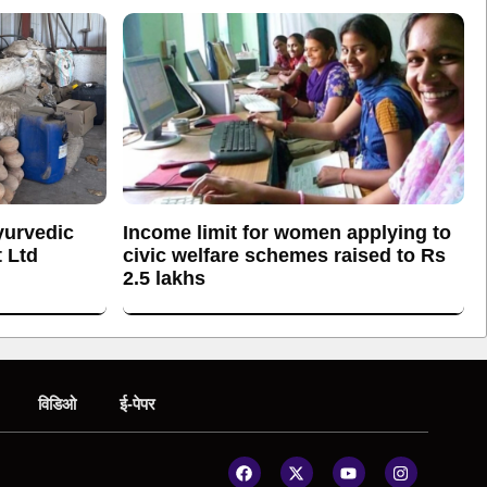
yurvedic
Income limit for women applying to
 Ltd
civic welfare schemes raised to Rs
2.5 lakhs
विडिओ
ई-पेपर