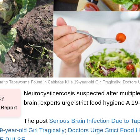
ue to Tapeworms Found in Cabbage Kills 19-year-old Girl Tragically; Doctors 
Neurocysticercosis suspected after multiple
by
brain; experts urge strict food hygiene A 1
 Report
The post
Serious Brain Infection Due to 
9-year-old Girl Tragically; Doctors Urge Strict Food 
E PULSE
.