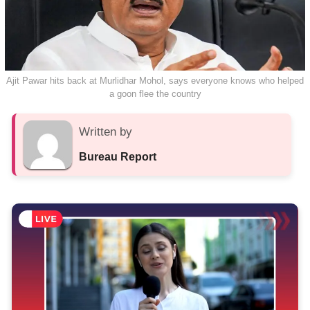
Ajit Pawar hits back at Murlidhar Mohol, says everyone knows who helped
a goon flee the country
Written by
Bureau Report