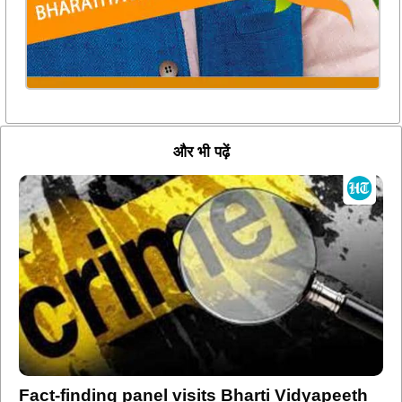
और भी पढ़ें
Fact-finding panel visits Bharti Vidyapeeth