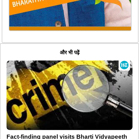
और भी पढ़ें
Fact-finding panel visits Bharti Vidyapeeth