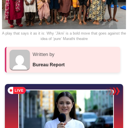
A play that says it as it is: Why ‘Jikni’ is a bold move that goes against the
idea of ‘pure’ Marathi theatre
Written by
Bureau Report