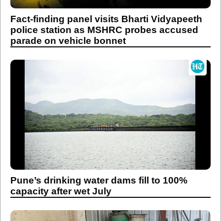
Fact-finding panel visits Bharti Vidyapeeth
police station as MSHRC probes accused
parade on vehicle bonnet
Pune’s drinking water dams fill to 100%
capacity after wet July