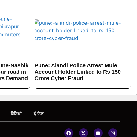
une-Nashik
Pune: Alandi Police Arrest Mule
ur road in
Account Holder Linked to Rs 150
ers Demand
Crore Cyber Fraud
विडिओ
ई-पेपर