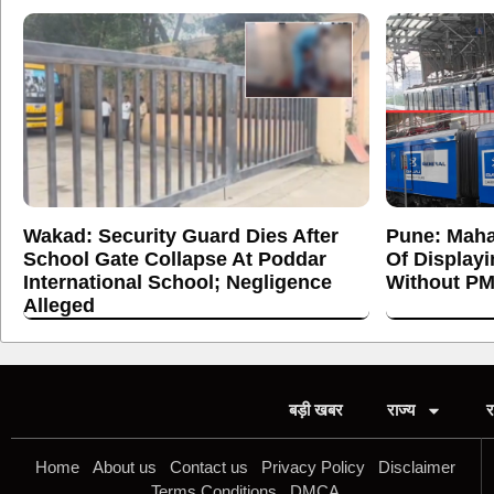
Wakad: Security Guard Dies After
Pune: Maha
School Gate Collapse At Poddar
Of Display
International School; Negligence
Without PM
Alleged
बड़ी खबर
राज्य
र
Home
About us
Contact us
Privacy Policy
Disclaimer
Terms Conditions
DMCA