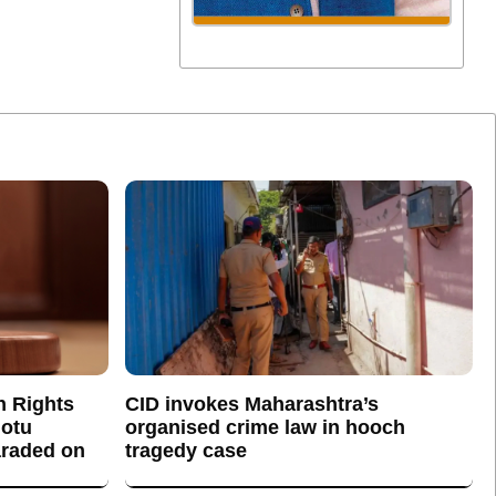
n Rights
CID invokes Maharashtra’s
otu
organised crime law in hooch
araded on
tragedy case