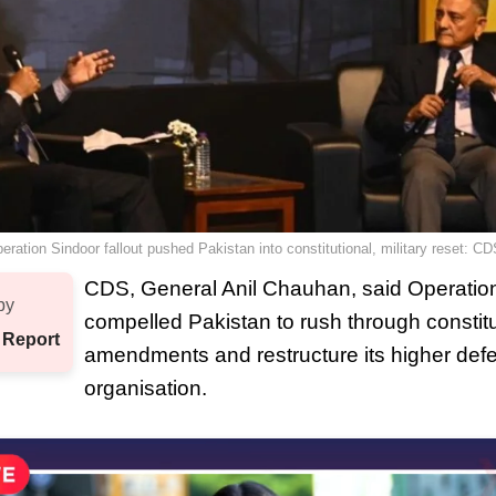
eration Sindoor fallout pushed Pakistan into constitutional, military reset: CD
CDS, General Anil Chauhan, said Operatio
by
compelled Pakistan to rush through constitu
 Report
amendments and restructure its higher def
organisation.