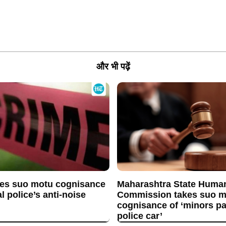
और भी पढ़ें
es suo motu cognisance
Maharashtra State Huma
l police’s anti-noise
Commission takes suo m
cognisance of ‘minors p
police car’