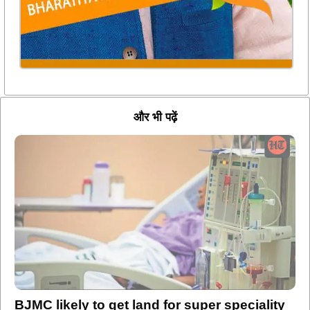
और भी पढ़ें
BJMC likely to get land for super speciality