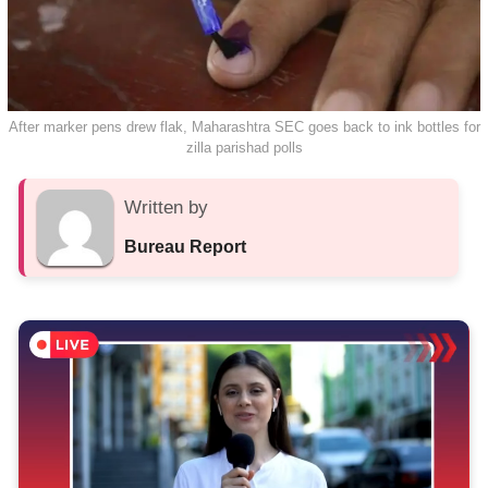
After marker pens drew flak, Maharashtra SEC goes back to ink bottles for
zilla parishad polls
Written by
Bureau Report