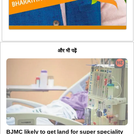
और भी पढ़ें
BJMC likely to get land for super speciality