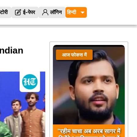
्टोरी
ई-पेपर
लॉगिन
Indian
आज फोकस में