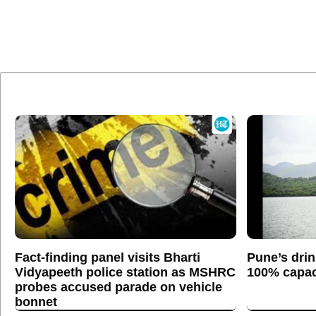
Fact-finding panel visits Bharti
Pune’s drin
Vidyapeeth police station as MSHRC
100% capaci
probes accused parade on vehicle
bonnet