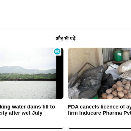
और भी पढ़ें
king water dams fill to
FDA cancels licence of a
ty after wet July
firm Inducare Pharma Pvt