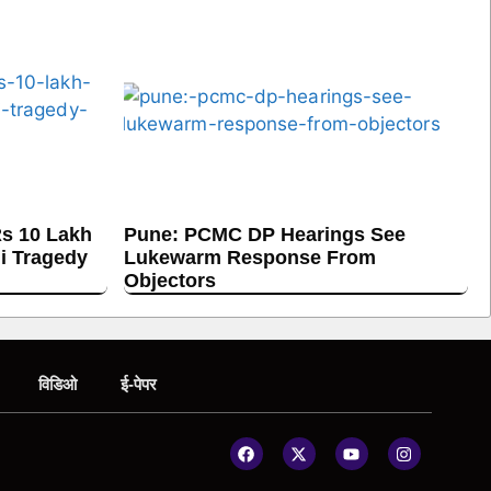
s 10 Lakh
Pune: PCMC DP Hearings See
hi Tragedy
Lukewarm Response From
Objectors
विडिओ
ई-पेपर