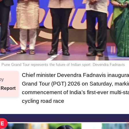
Pune Grand Tour represents the future of Indian sport: Devendra Fadnavis
Chief minister Devendra Fadnavis inaugur
by
Grand Tour (PGT) 2026 on Saturday, marki
 Report
commencement of India’s first-ever multi-st
cycling road race