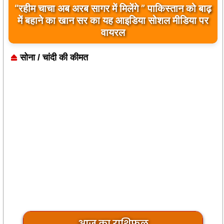
“रहीम चाचा अब अरब सागर में मिलेंगे ” पाकिस्तान को बाढ़
बिलावल भुट्टो द्वारा सिंधु नदी और भारत को लेकर दिए गए
में बहाने का खान सर का यह आइडिया सोशल मीडिया पर
बयान पर भारत के केंद्रीय मंत्रियों की कड़ी प्रतिक्रिया
वायरल
सोना / चांदी की कीमत
आज का राशिफल