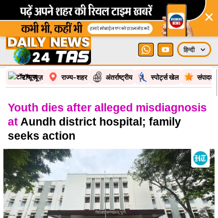
×
टॉप न्यूज़
राज्य-शहर
अंतर्राष्ट्रीय
स्पोर्ट्स खेल
संपादकी
Youth dies after alleged misdiagnosis
at
Aundh district hospital; family
seeks action