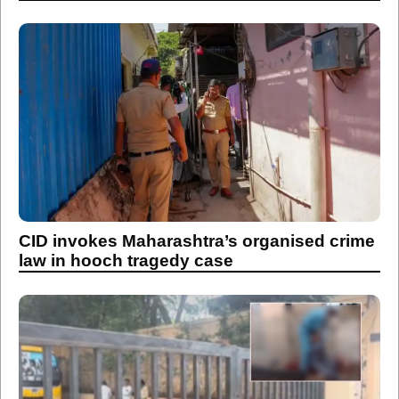
CID invokes Maharashtra’s organised crime
law in hooch tragedy case