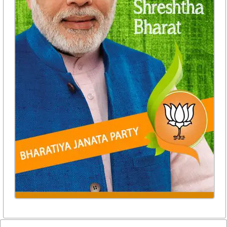
और भी पढ़ें