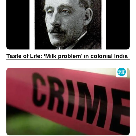
Taste of Life: ‘Milk problem’ in colonial India
MSHRC takes suo motu cognisance of
Kalepadal police’s anti-noise drive