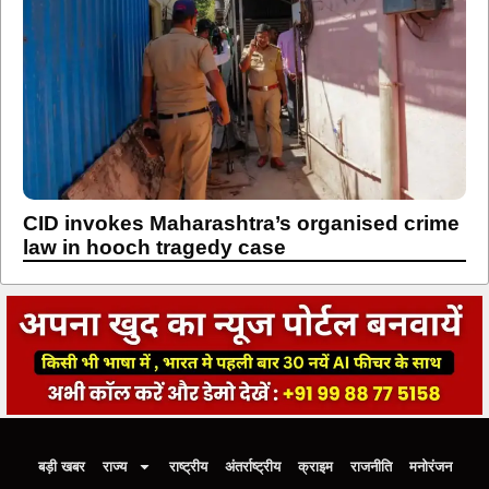
CID invokes Maharashtra’s organised crime
law in hooch tragedy case
बड़ी खबर
राज्य
राष्ट्रीय
अंतर्राष्ट्रीय
क्राइम
राजनीति
मनोरंजन
खेल
विडिओ
ई-पेपर
Home
About us
Contact us
Privacy Policy
Disclaimer