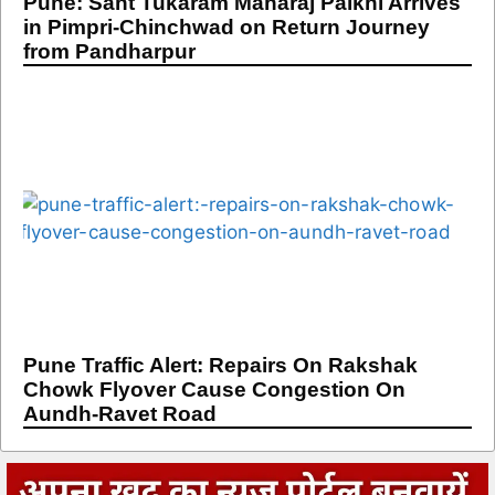
Pune: Sant Tukaram Maharaj Palkhi Arrives
in Pimpri-Chinchwad on Return Journey
from Pandharpur
Pune Traffic Alert: Repairs On Rakshak
Chowk Flyover Cause Congestion On
Aundh-Ravet Road