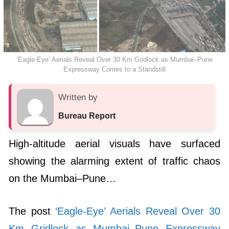
‘Eagle-Eye’ Aerials Reveal Over 30 Km Gridlock as Mumbai–Pune
Expressway Comes to a Standstill
Written by
Bureau Report
High-altitude aerial visuals have surfaced
showing the alarming extent of traffic chaos
on the Mumbai–Pune…
The post
‘Eagle-Eye’ Aerials Reveal Over 30
Km Gridlock as Mumbai–Pune Expressway