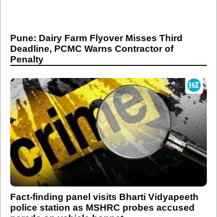
Pune: Dairy Farm Flyover Misses Third
Deadline, PCMC Warns Contractor of
Penalty
Fact-finding panel visits Bharti Vidyapeeth
police station as MSHRC probes accused