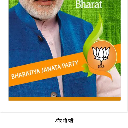
और भी पढ़ें