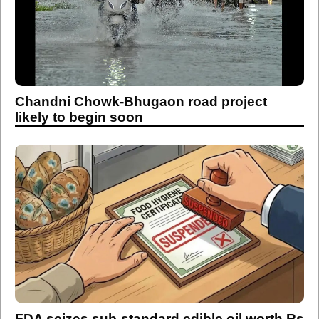
Chandni Chowk-Bhugaon road project
likely to begin soon
FDA seizes sub-standard edible oil worth Rs