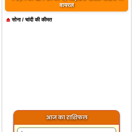
वायरल
सोना / चांदी की कीमत
आज का राशिफल